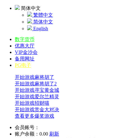
简体中文
繁體中文
简体中文
English
数字货币
优惠大厅
VIP金沙会
备用网址
PG电子
开始游戏
麻将胡了
开始游戏
麻将胡了2
开始游戏
寻宝黄金城
开始游戏
爱尔兰精灵
开始游戏
招财喵
开始游戏
赏金大对决
查看更多爆奖游戏
会员账号：
账户余额：
0.00
刷新