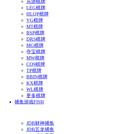
乐游棋牌
LEG棋牌
HLQP棋牌
VG棋牌
MT棋牌
BSP棋牌
DRS棋牌
MG棋牌
夺宝棋牌
MW棋牌
CQ9棋牌
TP棋牌
BBIN棋牌
KX棋牌
WL棋牌
更多棋牌
捕鱼游戏
FISH
JDB财神捕鱼
JDB五龙捕鱼