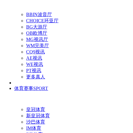
BBIN波音厅
CHOICE环亚厅
BG大游厅
OB欧博厅
MG视讯厅
WM完美厅
CQ9视讯
AE视讯
WE视讯
PT视讯
更多真人
体育赛事
SPORT
皇冠体育
新皇冠体育
沙巴体育
IM体育